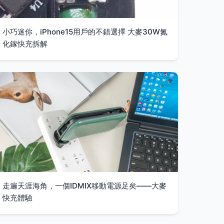
小巧迷你，iPhone15用戶的不錯選擇 大麥30W氮
化鎵快充拆解
走遍天涯海角，一個IDMIX移動電源足矣——大麥
快充體驗