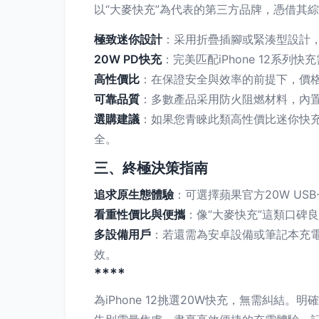
以“大麥快充”為代表的第三方品牌，憑借其
極致迷你設計
：采用折疊插腳或緊湊型設計
20W PD快充
：完美匹配iPhone 12系列快
高性價比
：在保證安全與效率的前提下，價
可靠品質
：多數產品采用防火阻燃材料，內
選購建議
：如果您青睞此類高性價比迷你快充
全。
三、終極決策指南
追求原生態體驗
：可選擇蘋果官方20W U
看重性價比與便攜
：像“大麥快充”這類口碑
多設備用戶
：若還需為安卓設備或筆記本充電
效。
****
為iPhone 12挑選20W快充，無需糾