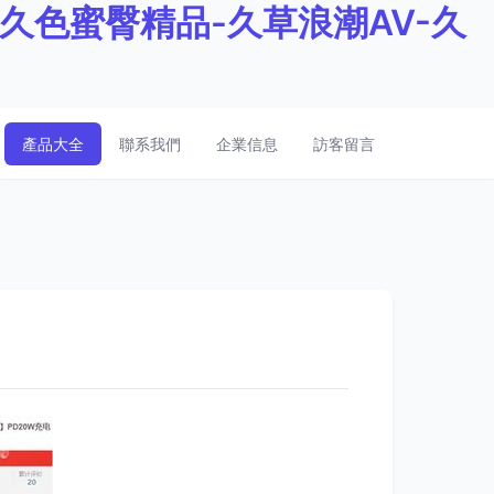
久色蜜臀精品-久草浪潮AV-久
產品大全
聯系我們
企業信息
訪客留言