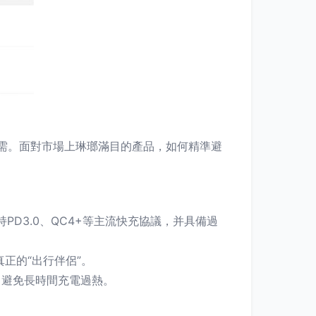
的剛需。面對市場上琳瑯滿目的產品，如何精準避
D3.0、QC4+等主流快充協議，并具備過
正的“出行伴侶”。
現，避免長時間充電過熱。