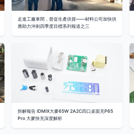
走進工廠車間，督促生產供貨——材料公司加快供
應助力沖刺四季度目標系列報道之三
拆解報告 IDMIX大麥65W 2A2C四口桌面充P65
Pro 大麥快充深度解析