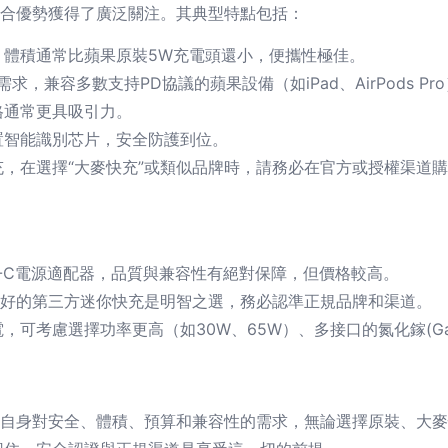
綜合優勢獲得了廣泛關注。其典型特點包括：
，體積通常比蘋果原裝5W充電頭還小，便攜性極佳。
充需求，兼容多數支持PD協議的蘋果設備（如iPad、AirPods Pr
格通常更具吸引力。
置智能識別芯片，安全防護到位。
，在選擇“大麥快充”或類似品牌時，請務必在官方或授權渠道
SB-C電源適配器，品質與兼容性有絕對保障，但價格較高。
良好的第三方迷你快充是明智之選，務必認準正規品牌和渠道。
，可考慮選擇功率更高（如30W、65W）、多接口的氮化鎵(Ga
結。明確自身對安全、體積、預算和兼容性的需求，無論選擇原裝、