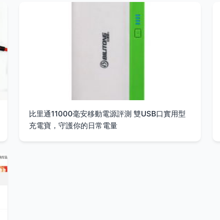
比里通11000毫安移動電源評測 雙USB口實用型
充電寶，守護你的日常電量