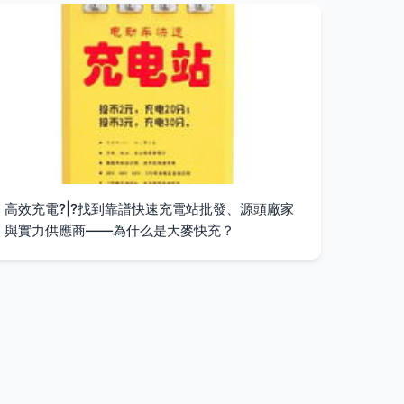
高效充電?|?找到靠譜快速充電站批發、源頭廠家
與實力供應商——為什么是大麥快充？