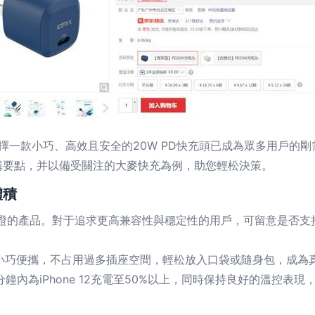
器，選擇一款小巧、高效且安全的20W PD快充頭已成為眾多用戶
購要點，并以備受關注的大麥快充為例，助您輕松決策。
體積
證的產品。對于追求更高兼容性與穩定性的用戶，可留意是否支持P
小巧便攜，不占用過多插座空間，輕松放入口袋或隨身包，成為真
鐘內為iPhone 12充電至50%以上，同時保持良好的溫控表