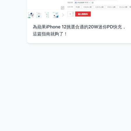
為蘋果iPhone 12挑選合適的20W迷你PD快充，
這篇指南就夠了！